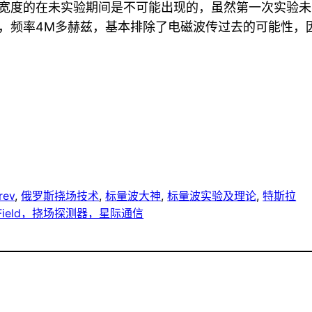
宽度的在未实验期间是不可能出现的，虽然第一次实验未
，频率4M多赫兹，基本排除了电磁波传过去的可能性，因
rev
, 
俄罗斯挠场技术
, 
标量波大神
, 
标量波实验及理论
, 
特斯拉
n Field，挠场探测器，星际通信