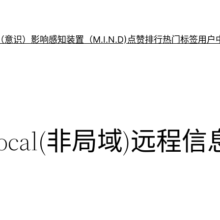
意识）影响感知装置（M.I.N.D)
点赞排行
热门标签
用户
local(非局域)远程