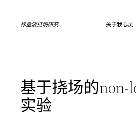
跳
至
内
标量波挠场研究
关于我
心灵（
容
基于挠场的non-
实验