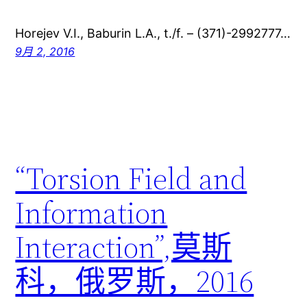
Horejev V.I., Baburin L.A., t./f. – (371)-2992777…
9月 2, 2016
“Torsion Field and
Information
Interaction”,莫斯
科，俄罗斯，2016