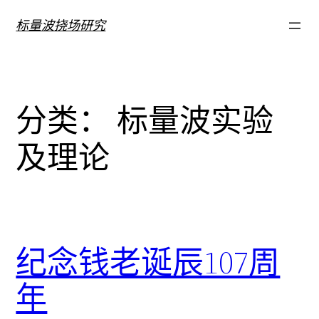
跳
标量波挠场研究
至
内
容
分类：
标量波实验
及理论
纪念钱老诞辰107周
年