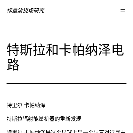
跳
标量波挠场研究
至
内
容
特斯拉和卡帕纳泽电
路
特里尔 卡帕纳泽
特斯拉辐射能量机器的重新发现
特里尔 卡帕纳泽是这个星球上另一个认真对待尼古