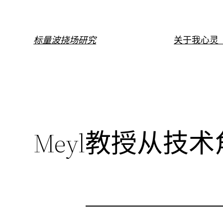
跳
至
内
标量波挠场研究
关于我
心灵（
容
Meyl教授从技