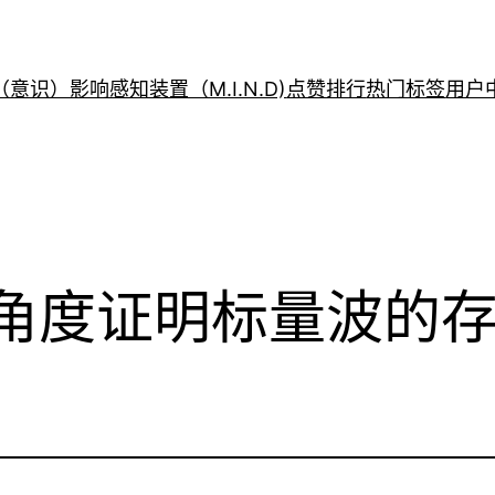
意识）影响感知装置（M.I.N.D)
点赞排行
热门标签
用户
术角度证明标量波的