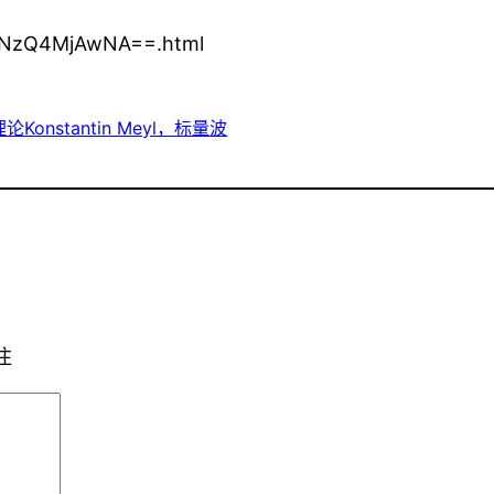
MxNzQ4MjAwNA==.html
理论
Konstantin Meyl，标量波
注