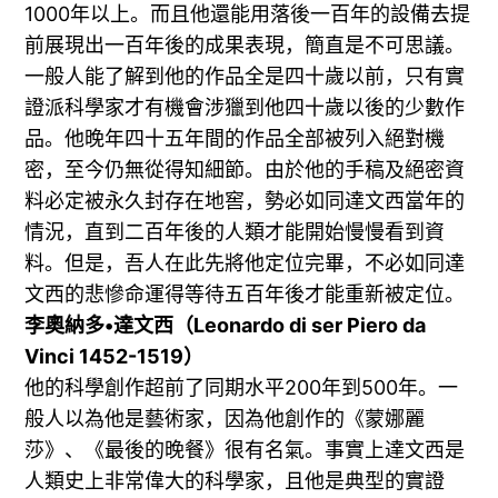
1000年以上。而且他還能用落後一百年的設備去提
前展現出一百年後的成果表現，簡直是不可思議。
一般人能了解到他的作品全是四十歲以前，只有實
證派科學家才有機會涉獵到他四十歲以後的少數作
品。他晚年四十五年間的作品全部被列入絕對機
密，至今仍無從得知細節。由於他的手稿及絕密資
料必定被永久封存在地窖，勢必如同達文西當年的
情況，直到二百年後的人類才能開始慢慢看到資
料。但是，吾人在此先將他定位完畢，不必如同達
文西的悲慘命運得等待五百年後才能重新被定位。
李奧納多•達文西（Leonardo di ser Piero da
Vinci 1452-1519）
他的科學創作超前了同期水平200年到500年。一
般人以為他是藝術家，因為他創作的《蒙娜麗
莎》、《最後的晚餐》很有名氣。事實上達文西是
人類史上非常偉大的科學家，且他是典型的實證