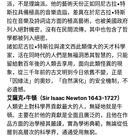
派，不是理論派。他的藝術天份正如同尼古拉•特
斯拉具備極高的音樂造詣，差異在於尼古拉•特斯
拉在音樂及詩詞這方面的極高藝術，也被美國政府
列入絕對機密，沒有在民間流傳，其中也包含了哲
學都被列入絕密。
諸如尼古拉•特斯拉與達文西此類偉大的天才科學
家，活在同時代的人們是無福洞悉其智慧的，只能
留給數百年後的人類去享用，面向此類怪異的現
象，從三千年前的古文明到今日依舊不變，正是
「因緣法」的奧妙，「自然演化」的安全機制，不
必遺憾。
艾薩克•牛頓（Sir Isaac Newton 1643-1727）
人類史上對科學界貢獻最大的人，無疑地就是牛
頓。主要在於他的貢獻是全面且廣泛的，且他在作
品方面的治學極其嚴謹，實為學術典範，無論從低
層到高層次的科學界，通通受用無窮。