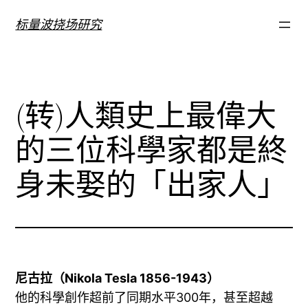
跳
标量波挠场研究
至
内
容
(转)人類史上最偉大
的三位科學家都是終
身未娶的「出家人」
尼古拉（Nikola Tesla 1856-1943）
他的科學創作超前了同期水平300年，甚至超越