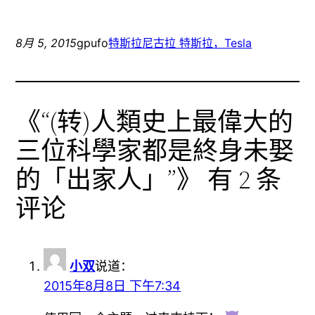
8月 5, 2015
gpufo
特斯拉
尼古拉 特斯拉，Tesla
《“(转)人類史上最偉大的
三位科學家都是終身未娶
的「出家人」”》 有 2 条
评论
小双
说道：
2015年8月8日 下午7:34